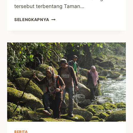
tersebut terbentang Taman…
EKSOTISME
SELENGKAPNYA
GAYO,
AGUSSEN
DAN
RIMBA
RAYA
BERITA