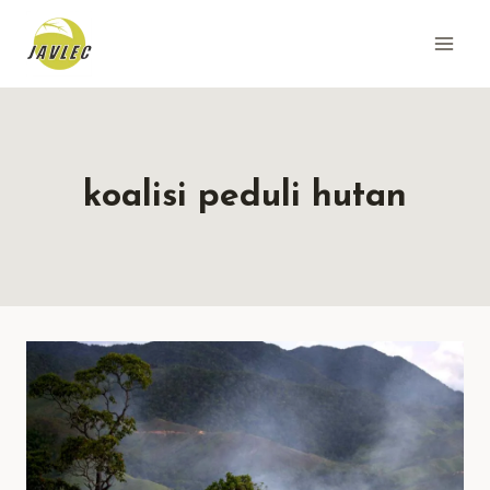
Skip
to
content
koalisi peduli hutan