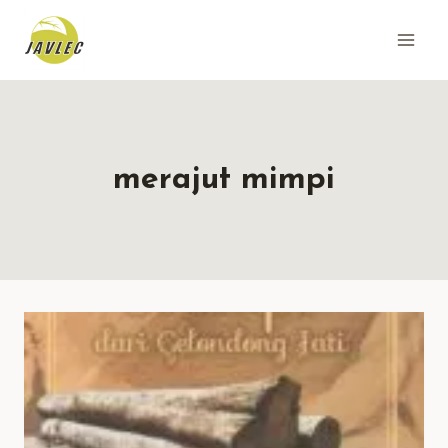
Skip
to
content
merajut mimpi