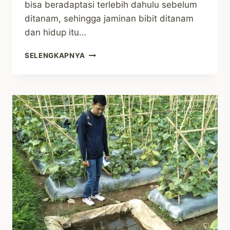
bisa beradaptasi terlebih dahulu sebelum
ditanam, sehingga jaminan bibit ditanam
dan hidup itu…
JAVLEC
SELENGKAPNYA
AKAN
MEMBERIKAN
BANTUAN
BIBIT
TANAMAN
DI
DUSUN
PANGKALAN