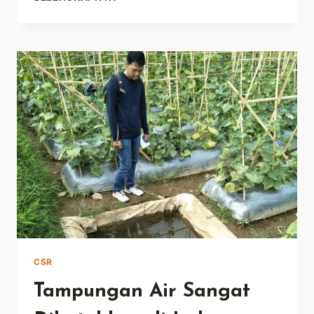
TAMPUNGAN
AIR
UNTUK
UMUM
HARUS
JELAS
LEGALITASNYA
CSR
Tampungan Air Sangat