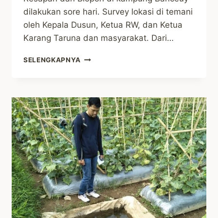
dilakukan sore hari. Survey lokasi di temani
oleh Kepala Dusun, Ketua RW, dan Ketua
Karang Taruna dan masyarakat. Dari…
INILAH
SELENGKAPNYA
4
TITIK
LAHAN
YANG
AKAN
DIJADIKAN
TAMPUNGAN
AIR
DI
DUSUN
BANCEUY