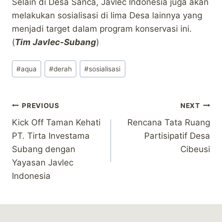
Selain di Desa Sanca, Javlec Indonesia juga akan
melakukan sosialisasi di lima Desa lainnya yang
menjadi target dalam program konservasi ini.
(
Tim Javlec-Subang
)
Post
#
aqua
#
derah
#
sosialisasi
Tags:
Post
PREVIOUS
NEXT
Kick Off Taman Kehati
Rencana Tata Ruang
navigation
PT. Tirta Investama
Partisipatif Desa
Subang dengan
Cibeusi
Yayasan Javlec
Indonesia