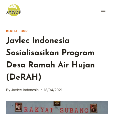
Skip
to
content
BERITA
|
CSR
Javlec Indonesia
Sosialisasikan Program
Desa Ramah Air Hujan
(DeRAH)
By
Javlec Indonesia
18/04/2021