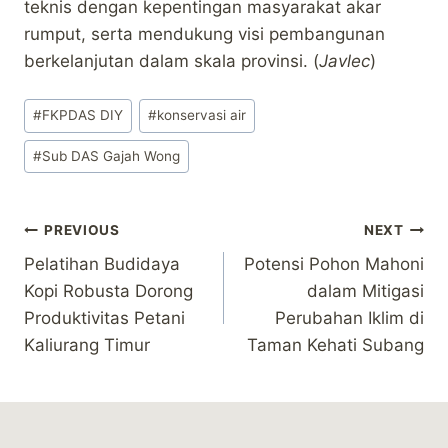
teknis dengan kepentingan masyarakat akar
rumput, serta mendukung visi pembangunan
berkelanjutan dalam skala provinsi. (
Javlec
)
Post
#
FKPDAS DIY
#
konservasi air
Tags:
#
Sub DAS Gajah Wong
Post
PREVIOUS
NEXT
Pelatihan Budidaya
Potensi Pohon Mahoni
navigation
Kopi Robusta Dorong
dalam Mitigasi
Produktivitas Petani
Perubahan Iklim di
Kaliurang Timur
Taman Kehati Subang