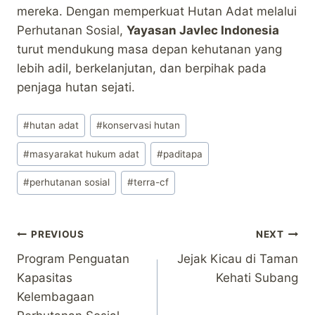
mereka. Dengan memperkuat Hutan Adat melalui
Perhutanan Sosial,
Yayasan Javlec Indonesia
turut mendukung masa depan kehutanan yang
lebih adil, berkelanjutan, dan berpihak pada
penjaga hutan sejati.
Post
#
hutan adat
#
konservasi hutan
Tags:
#
masyarakat hukum adat
#
paditapa
#
perhutanan sosial
#
terra-cf
Post
PREVIOUS
NEXT
Program Penguatan
Jejak Kicau di Taman
navigation
Kapasitas
Kehati Subang
Kelembagaan