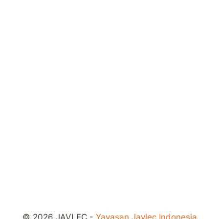
© 2026 JAVLEC -
Yayasan Javlec Indonesia