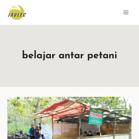
Skip
to
content
belajar antar petani