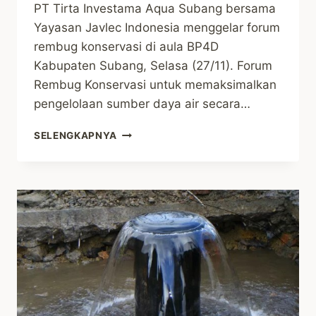
PT Tirta Investama Aqua Subang bersama
Yayasan Javlec Indonesia menggelar forum
rembug konservasi di aula BP4D
Kabupaten Subang, Selasa (27/11). Forum
Rembug Konservasi untuk memaksimalkan
pengelolaan sumber daya air secara…
JAGA
SELENGKAPNYA
STABILITAS
MATA
AIR
SERTA
CEGAH
BENCANA
ALAM,
AQUA
DAN
JAVLEC
AJAK
STAKEHOLDER