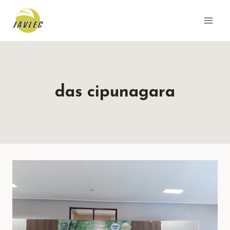
Skip
to
content
das cipunagara