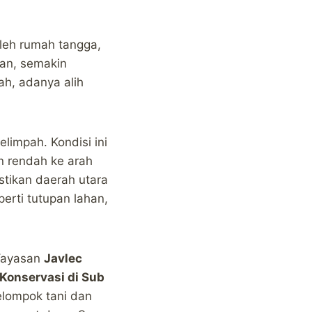
 oleh rumah tangga,
gan, semakin
ah, adanya alih
impah. Kondisi ini
n rendah ke arah
stikan daerah utara
perti tutupan lahan,
 Yayasan
Javlec
Konservasi di Sub
kelompok tani dan