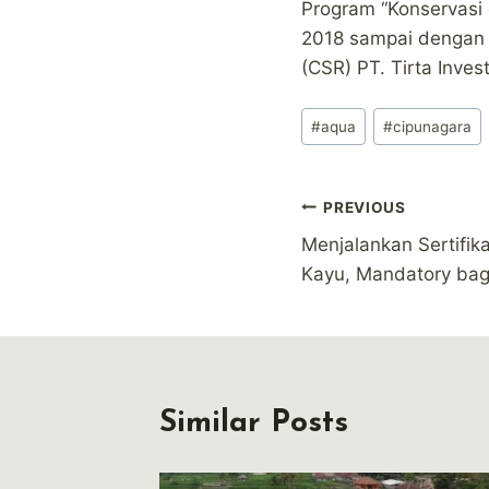
Program “Konservasi 
2018 sampai dengan 
(CSR) PT. Tirta Inve
Post
#
aqua
#
cipunagara
Tags:
Post
PREVIOUS
Menjalankan Sertifikas
navigation
Kayu, Mandatory bagi
Similar Posts