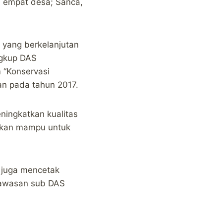
i empat desa; Sanca,
r yang berkelanjutan
ngkup DAS
 “Konservasi
an pada tahun 2017.
ningkatkan kualitas
 akan mampu untuk
r juga mencetak
kawasan sub DAS