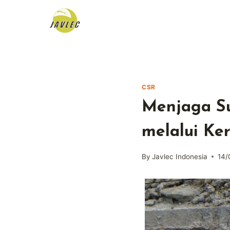
Skip
to
content
CSR
Menjaga S
melalui Ke
By
Javlec Indonesia
14/