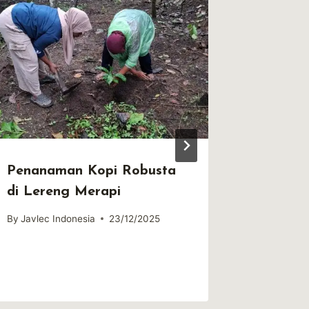
Penanaman Kopi Robusta
Strate
di Lereng Merapi
Atasi K
Wong
By
Javlec Indonesia
23/12/2025
By
Javlec 