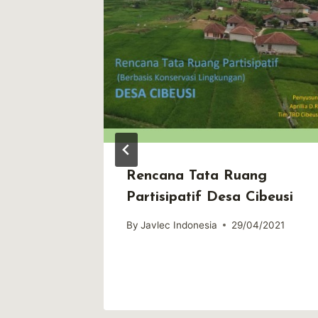
Kehati
Rencana Tata Ruang
 Hasil
Partisipatif Desa Cibeusi
h
By
Javlec Indonesia
29/04/2021
7/2025