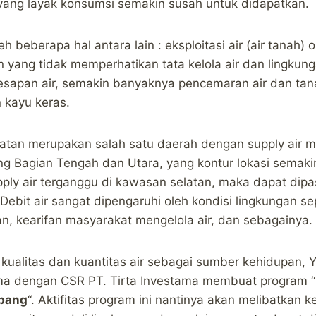
r yang layak konsumsi semakin susah untuk didapatkan.
eh beberapa hal antara lain : eksploitasi air (air tanah)
an yang tidak memperhatikan tata kelola air dan lingkun
esapan air, semakin banyaknya pencemaran air dan tan
 kayu keras.
an merupakan salah satu daerah dengan supply air mel
 Bagian Tengah dan Utara, yang kontur lokasi semaki
upply air terganggu di kawasan selatan, maka dapat dipa
Debit air sangat dipengaruhi oleh kondisi lingkungan se
an, kearifan masyarakat mengelola air, dan sebagainya.
kualitas dan kuantitas air sebagai sumber kehidupan,
ma dengan CSR PT. Tirta Investama membuat program “
ubang
“. Aktifitas program ini nantinya akan melibatkan 