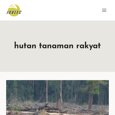
Skip
to
content
hutan tanaman rakyat