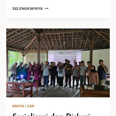
JAVLEC
SELENGKAPNYA
INDONESIA
AJAK
SISWA
SMP
PLUS
PAGELARAN
PEDULI
PENGELOLAAN
SAMPAH
BERITA
|
CSR