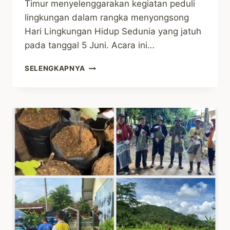
Timur menyelenggarakan kegiatan peduli
lingkungan dalam rangka menyongsong
Hari Lingkungan Hidup Sedunia yang jatuh
pada tanggal 5 Juni. Acara ini…
JAVLEC
SELENGKAPNYA
INDONESIA
DAN
KELOMPOK
MAKMUR
JAYA
KALIURANG
TIMUR
GELAR
AKSI
PEDULI
LINGKUNGAN
MENYAMBUT
HARI
LINGKUNGAN
HIDUP