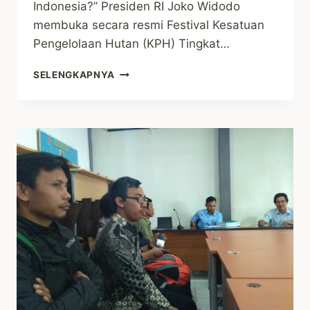
Indonesia?” Presiden RI Joko Widodo
membuka secara resmi Festival Kesatuan
Pengelolaan Hutan (KPH) Tingkat…
JAVLEC
SELENGKAPNYA
HADIRI
PEMBUKAAN
FESTIVAL
KPH
DAN
PUSAKA
2018