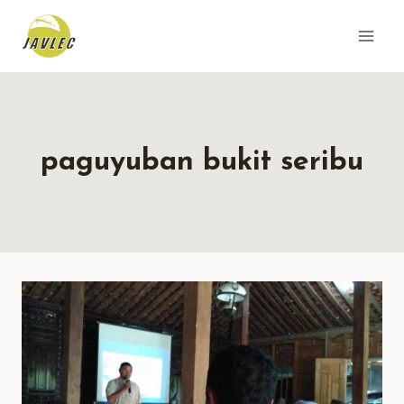
Skip
to
content
paguyuban bukit seribu