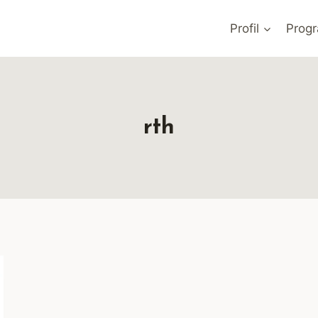
Profil
Prog
rth