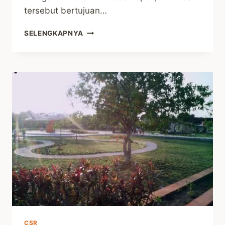
tersebut bertujuan…
TAMAN
SELENGKAPNYA
KOTA
WONOSARI
MULAI
DILIRIK
WISATAWAN
CSR