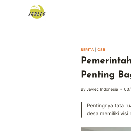
Skip
to
content
BERITA
|
CSR
Pemerintah
Penting Bag
By
Javlec Indonesia
03/
Pentingnya tata r
desa memiliki vi