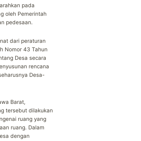
iarahkan pada
ng oleh Pemerintah
an pedesaan.
at dari peraturan
tah Nomor 43 Tahun
ntang Desa secara
penyusunan rencana
 seharusnya Desa-
awa Barat,
g tersebut dilakukan
ngenai ruang yang
aan ruang. Dalam
desa dengan