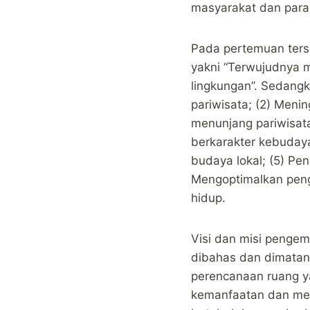
masyarakat dan para 
Pada pertemuan ters
yakni “Terwujudnya 
lingkungan”. Sedangk
pariwisata; (2) Meni
menunjang pariwisat
berkarakter kebudaya
budaya lokal; (5) Pe
Mengoptimalkan peng
hidup.
Visi dan misi penge
dibahas dan dimatang
perencanaan ruang y
kemanfaatan dan men