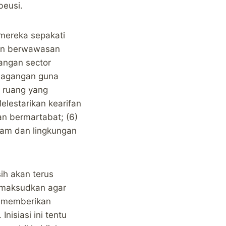
beusi.
mereka sepakati
dan berwawasan
angan sector
rdagangan guna
n ruang yang
lestarikan kearifan
an bermartabat; (6)
lam dan lingkungan
ih akan terus
dimaksudkan agar
n memberikan
siasi ini tentu