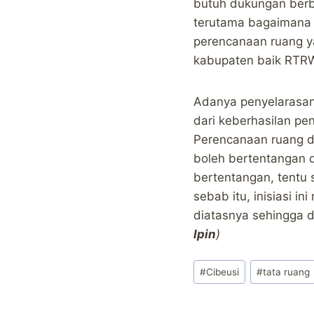
butuh dukungan berb
terutama bagaimana 
perencanaan ruang y
kabupaten baik RTRW
Adanya penyelarasa
dari keberhasilan pe
Perencanaan ruang di
boleh bertentangan 
bertentangan, tentu 
sebab itu, inisiasi i
diatasnya sehingga d
Ipin
)
Post
#
Cibeusi
#
tata ruang
Tags: