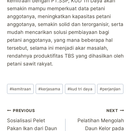
kemitraan dengan PT.SSP, KUD Tri Daya akan
semakin mampu memperkuat data petani
anggotanya, meningkatkan kapasitas petani
anggotanya, semakin solid dan terorganisir, serta
mudah mencarikan solusi pembiayaan bagi
petani anggotanya, yang mana beberapa hal
tersebut, selama ini menjadi akar masalah,
rendahnya produktifitas TBS yang dihasilkan oleh
petani sawit rakyat.
Post
#
kemitraan
#
kerjasama
#
kud tri daya
#
perjanjian
Tags:
Post
PREVIOUS
NEXT
Sosialisasi Pelet
Pelatihan Mengolah
navigation
Pakan Ikan dari Daun
Daun Kelor pada