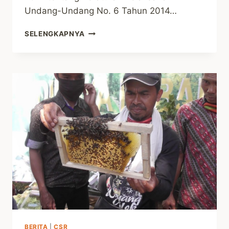
Undang-Undang No. 6 Tahun 2014…
RENCANA
SELENGKAPNYA
TATA
RUANG
PARTISIPATIF
DESA
CIBEUSI
BERITA
|
CSR