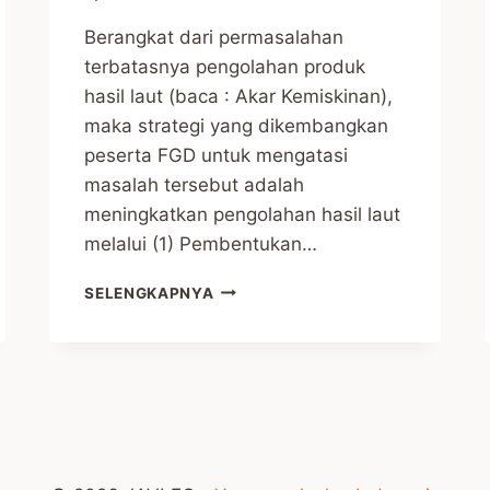
Berangkat dari permasalahan
terbatasnya pengolahan produk
hasil laut (baca : Akar Kemiskinan),
maka strategi yang dikembangkan
peserta FGD untuk mengatasi
masalah tersebut adalah
meningkatkan pengolahan hasil laut
melalui (1) Pembentukan…
STRATEGI
SELENGKAPNYA
UNTUK
MENANGGULANGI
KEMISKINAN
DI
KAMPUNG
TELUK
SEMANTING