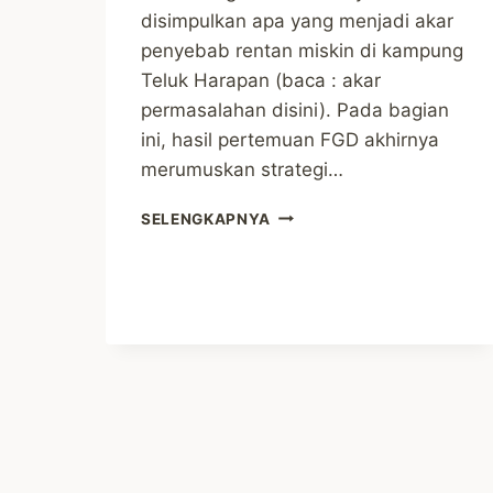
disimpulkan apa yang menjadi akar
penyebab rentan miskin di kampung
Teluk Harapan (baca : akar
permasalahan disini). Pada bagian
ini, hasil pertemuan FGD akhirnya
merumuskan strategi…
STRATEGI
SELENGKAPNYA
UNTUK
MENGATASI
MASALAH
RENTAN
MISKIN
DI
TELUK
HARAPAN