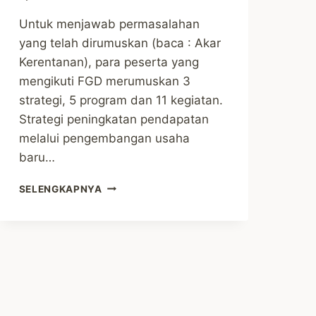
Untuk menjawab permasalahan
yang telah dirumuskan (baca : Akar
Kerentanan), para peserta yang
mengikuti FGD merumuskan 3
strategi, 5 program dan 11 kegiatan.
Strategi peningkatan pendapatan
melalui pengembangan usaha
baru…
STRATEGI
SELENGKAPNYA
PENANGGULANGAN
MASALAH
RENTAN
MISKIN
DI
KAMPUNG
TANJUNG
BATU