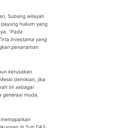
n, Subang wilayah
da payung hukum yang
ya. “
Pada
Tirta Investama yang
angkan penanaman
pun kerusakan
eski demikian, jika
rah ini sebagai
a generasi muda,
yu memaparkan
gkungan di Sub DAS