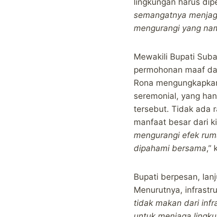
lingkungan harus dipe
semangatnya menjaga 
mengurangi yang na
Mewakili Bupati Sub
permohonan maaf dar
Rona mengungkapkan, 
seremonial, yang ha
tersebut. Tidak ada 
manfaat besar dari k
mengurangi efek ruma
dipahami bersama
,”
Bupati berpesan, lan
Menurutnya, infrastru
tidak makan dari inf
untuk menjaga lingk