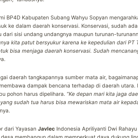
omi BP4D Kabupaten Subang Wahyu Sopyan mengarahka
suk ke dalam daerah konservasi. Konservasi, sudah a
u dari sisi undang undangnya maupun turunan-turunann
unya kita patut bersyukur karena ke kepedulian dari PT 
ntuk bisa menjaga daerah konservasi. Sudah mencan
ya.
gai daerah tangkapannya sumber mata air, bagaimana
 membawa dampak bencana terhadap di daerah utara. M
 pohon harus dipelihara. “
Ke depan mari kita jaga dae
 yang sudah tua harus bisa mewariskan mata air kepad
anya.
or dari Yayasan
Javlec
Indonesia Apriliyanti Dwi Raha
 desa membangun dalam memperkuat daya dukung lin