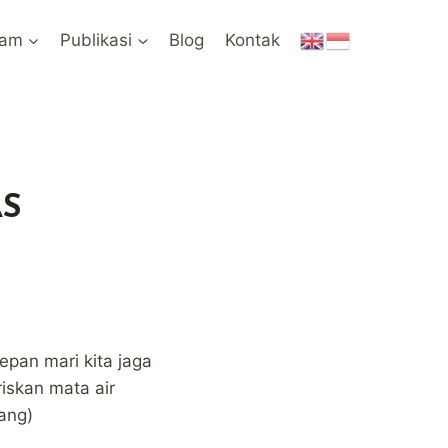
ram
Publikasi
Blog
Kontak
AS
epan mari kita jaga
iskan mata air
ang)