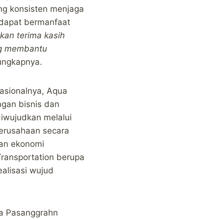
ng konsisten menjaga
 dapat bermanfaat
an terima kasih
ng membantu
 ungkapnya.
asionalnya, Aqua
gan bisnis dan
diwujudkan melalui
erusahaan secara
gan ekonomi
ransportation berupa
ealisasi wujud
sa Pasanggrahn