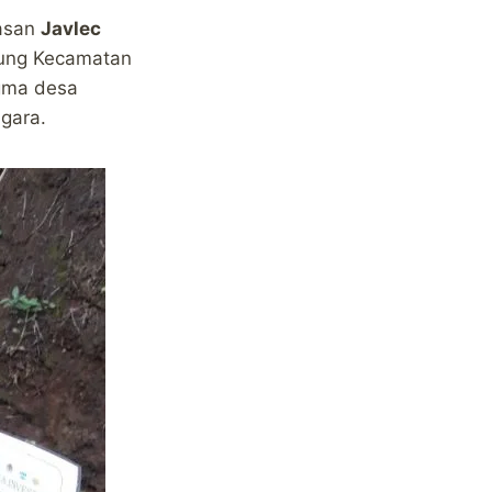
asan
Javlec
tung Kecamatan
igma desa
gara.