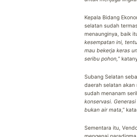
Kepala Bidang Ekon
selatan sudah terma
menaunginya, baik it
kesempatan ini, tent
mau bekerja keras u
seribu pohon,
” katan
Subang Selatan seba
daerah selatan akan
sudah menanam seribu
konservasi. Generasi
bukan air mata
,” kat
Sementara itu, Vend
mengenai paradigma