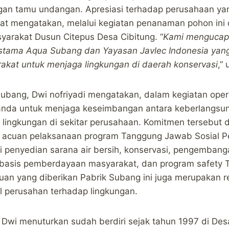
n tamu undangan. Apresiasi terhadap perusahaan ya
jat mengatakan, melalui kegiatan penanaman pohon ini
yarakat Dusun Citepus Desa Cibitung. “
Kami mengucapk
estama Aqua Subang dan Yayasan Javlec Indonesia ya
kat untuk menjaga lingkungan di daerah konservasi
,”
Subang, Dwi nofriyadi mengatakan, dalam kegiatan oper
anda untuk menjaga keseimbangan antara keberlangsun
lingkungan di sekitar perusahaan. Komitmen tersebut 
i acuan pelaksanaan program Tanggung Jawab Sosial P
ti penyedian sarana air bersih, konservasi, pengemban
basis pemberdayaan masyarakat, dan program safety T
tuan yang diberikan Pabrik Subang ini juga merupakan r
l perusahan terhadap lingkungan.
 Dwi menuturkan sudah berdiri sejak tahun 1997 di De