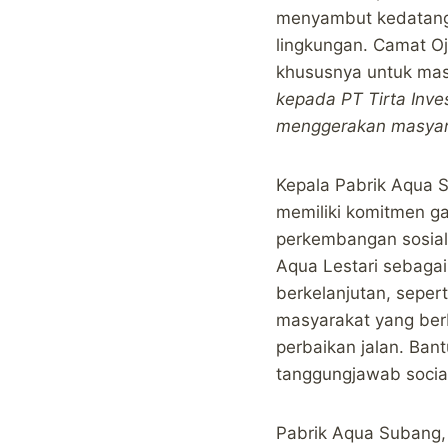
menyambut kedatanga
lingkungan. Camat O
khususnya untuk mas
kepada PT Tirta Inv
menggerakan masyara
Kepala Pabrik Aqua 
memiliki komitmen g
perkembangan sosial 
Aqua Lestari sebaga
berkelanjutan, seper
masyarakat yang ber
perbaikan jalan. Ban
tanggungjawab socia
Pabrik Aqua Subang,