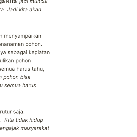
ga Kita
’
jadi muncul
. Jadi kita akan
yah menyampaikan
penanaman pohon.
nya sebagai kegiatan
ulikan pohon
 semua harus tahu,
m pohon bisa
Itu semua harus
utur saja.
 “
Kita tidak hidup
 mengajak masyarakat