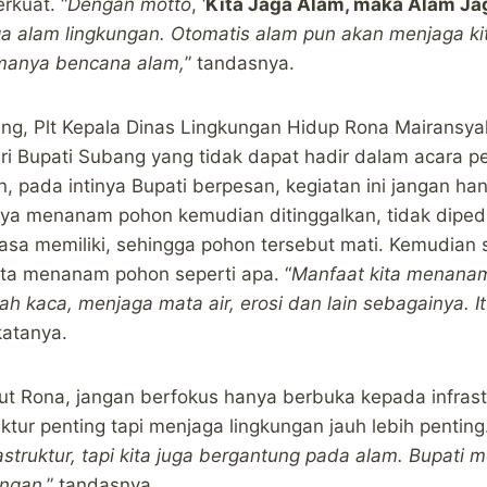
rkuat. “
Dengan motto
, ‘
Kita Jaga Alam, maka Alam Ja
alam lingkungan. Otomatis alam pun akan menjaga kita
manya bencana alam,
” tandasnya.
ang, Plt Kepala Dinas Lingkungan Hidup Rona Mairans
i Bupati Subang yang tidak dapat hadir dalam acara 
pada intinya Bupati berpesan, kegiatan ini jangan ha
nya menanam pohon kemudian ditinggalkan, tidak diped
rasa memiliki, sehingga pohon tersebut mati. Kemudian
ita menanam pohon seperti apa. “
Manfaat kita menana
h kaca, menjaga mata air, erosi dan lain sebagainya. 
 katanya.
jut Rona, jangan berfokus hanya berbuka kepada infrastr
ktur penting tapi menjaga lingkungan jauh lebih penting.
rastruktur, tapi kita juga bergantung pada alam. Bupati
ungan
,” tandasnya.