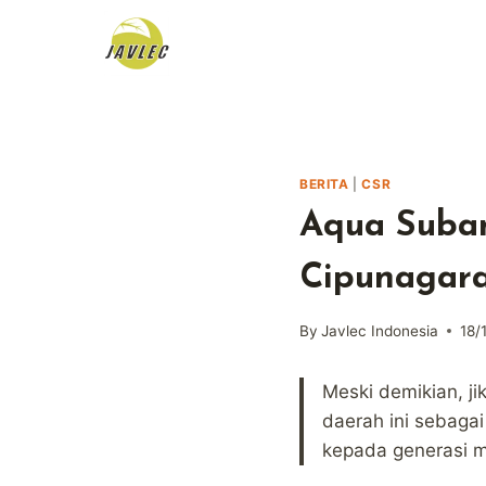
Skip
to
content
BERITA
|
CSR
Aqua Suban
Cipunagar
By
Javlec Indonesia
18/
Meski demikian, ji
daerah ini sebaga
kepada generasi m