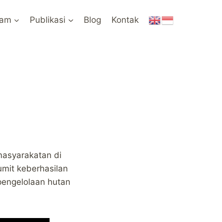
ram
Publikasi
Blog
Kontak
asyarakatan di
umit keberhasilan
pengelolaan hutan