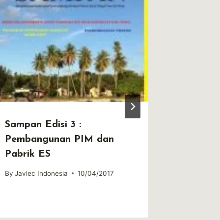
Sampan Edisi 3 :
Sampan 
Pembangunan PIM dan
Tahun P
Pabrik ES
di Kabu
By
Javlec Indonesia
10/04/2017
By
Javlec 