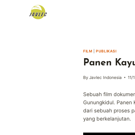
Skip
to
content
FILM
|
PUBLIKASI
Panen Kay
By
Javlec Indonesia
11/
Sebuah film dokumen
Gunungkidul. Panen K
dari sebuah proses p
yang berkelanjutan.