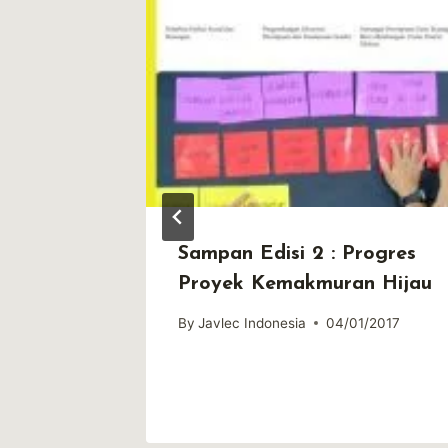
nergi
Sampan Edisi 2 : Progres
ntah
Proyek Kemakmuran Hijau
alam
By
Javlec Indonesia
04/01/2017
/2017