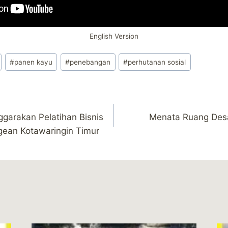
English Version
#
panen kayu
#
penebangan
#
perhutanan sosial
arakan Pelatihan Bisnis
Menata Ruang Desa
ean Kotawaringin Timur