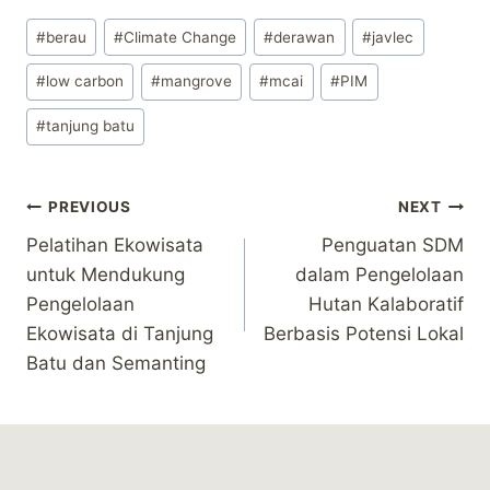
Post
#
berau
#
Climate Change
#
derawan
#
javlec
Tags:
#
low carbon
#
mangrove
#
mcai
#
PIM
#
tanjung batu
Post
PREVIOUS
NEXT
Pelatihan Ekowisata
Penguatan SDM
navigation
untuk Mendukung
dalam Pengelolaan
Pengelolaan
Hutan Kalaboratif
Ekowisata di Tanjung
Berbasis Potensi Lokal
Batu dan Semanting