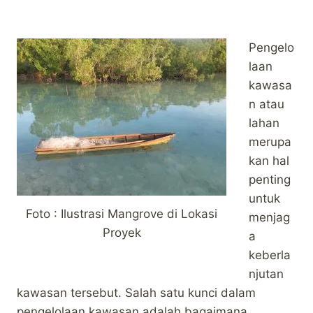
Pengelo
laan
kawasa
n atau
lahan
merupa
kan hal
penting
untuk
Foto : Ilustrasi Mangrove di Lokasi
menjag
Proyek
a
keberla
njutan
kawasan tersebut. Salah satu kunci dalam
pengelolaan kawasan adalah bagaimana