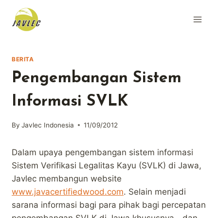
Skip
to
content
BERITA
Pengembangan Sistem
Informasi SVLK
By
Javlec Indonesia
11/09/2012
Dalam upaya pengembangan sistem informasi
Sistem Verifikasi Legalitas Kayu (SVLK) di Jawa,
Javlec membangun website
www.javacertifiedwood.com
. Selain menjadi
sarana informasi bagi para pihak bagi percepatan
pengembangan SVLK di Jawa khususnya—dan