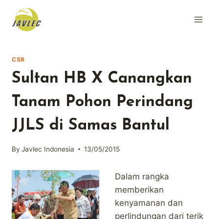
Skip
to
content
CSR
Sultan HB X Canangkan
Tanam Pohon Perindang
JJLS di Samas Bantul
By
Javlec Indonesia
13/05/2015
Dalam rangka
memberikan
kenyamanan dan
perlindungan dari terik