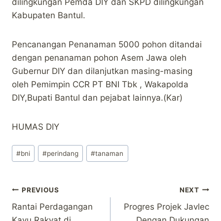
dilingkungan Pemda DIY dan SKPD dilingkungan
Kabupaten Bantul.
Pencanangan Penanaman 5000 pohon ditandai
dengan penanaman pohon Asem Jawa oleh
Gubernur DIY dan dilanjutkan masing-masing
oleh Pemimpin CCR PT BNI Tbk , Wakapolda
DIY,Bupati Bantul dan pejabat lainnya.(Kar)
HUMAS DIY
Post
#
bni
#
perindang
#
tanaman
Tags:
Post
PREVIOUS
NEXT
Rantai Perdagangan
Progres Projek Javlec
navigation
Kayu Rakyat di
Dengan Dukungan