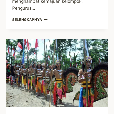
menghambat kemajuan kelompok.
Pengurus…
DISKUSI
SELENGKAPNYA
KELEMBAGAAN
KELOMPOK
TANI
PEUNTAS
JAYA
DESA
PASANGGRAHAN