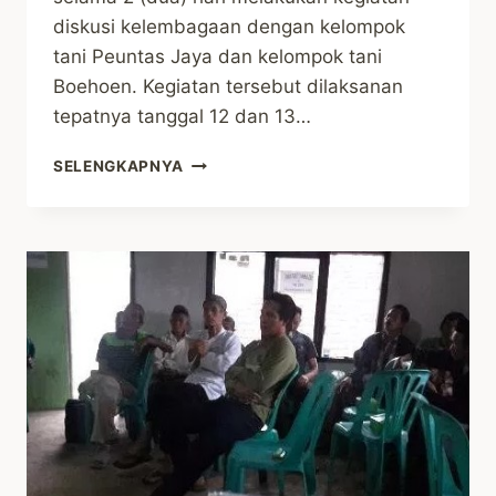
diskusi kelembagaan dengan kelompok
tani Peuntas Jaya dan kelompok tani
Boehoen. Kegiatan tersebut dilaksanan
tepatnya tanggal 12 dan 13…
JAVLEC,
SELENGKAPNYA
DISKUSI
KELEMBAGAAN
DENGAN
KELOMPOK
TANI
PEUNTAS
JAYA
DAN
BOEHOEN