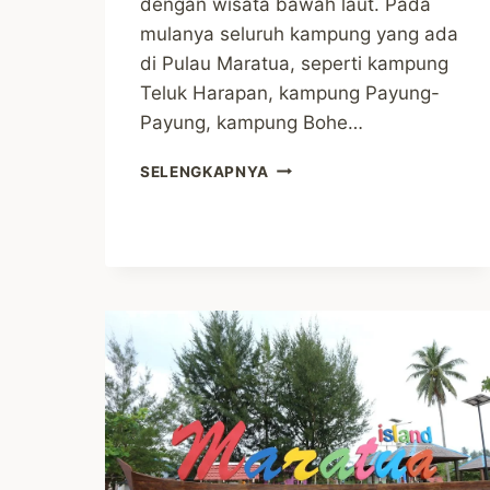
dengan wisata bawah laut. Pada
mulanya seluruh kampung yang ada
di Pulau Maratua, seperti kampung
Teluk Harapan, kampung Payung-
Payung, kampung Bohe…
KAMPUNG
SELENGKAPNYA
TELUK
HARAPAN
MENUJU
KAMPUNG
WISATA