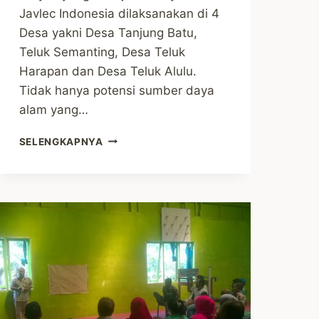
Javlec Indonesia dilaksanakan di 4
Desa yakni Desa Tanjung Batu,
Teluk Semanting, Desa Teluk
Harapan dan Desa Teluk Alulu.
Tidak hanya potensi sumber daya
alam yang…
MEDIA
SELENGKAPNYA
TRIP
“KITA
DAN
EKOWISATA
INDONESIA”
–
RUMAH
PRODUKSI
MINYAK
KELAPA