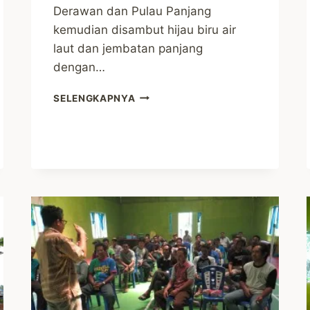
Derawan dan Pulau Panjang
kemudian disambut hijau biru air
laut dan jembatan panjang
dengan…
MENJAMAH
SELENGKAPNYA
PULAU
TERLUAR,
TELUK
ALULU