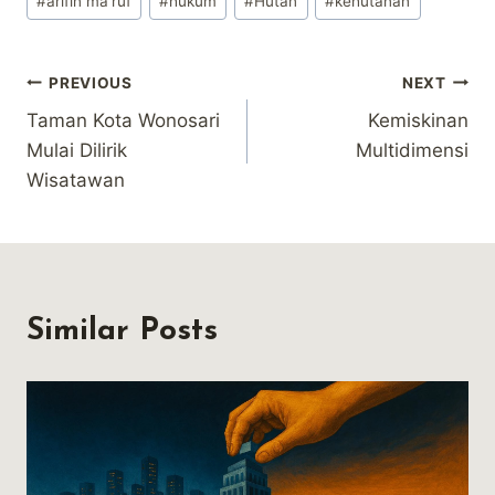
#
arifin ma'ruf
#
hukum
#
Hutan
#
kehutanan
Tags:
Post
PREVIOUS
NEXT
Taman Kota Wonosari
Kemiskinan
navigation
Mulai Dilirik
Multidimensi
Wisatawan
Similar Posts