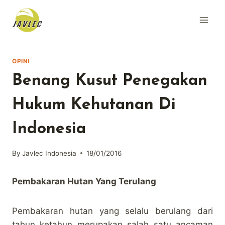
Skip
to
content
OPINI
Benang Kusut Penegakan
Hukum Kehutanan Di
Indonesia
By
Javlec Indonesia
18/01/2016
Pembakaran Hutan Yang Terulang
Pembakaran hutan yang selalu berulang dari
tahun ketahun merupakan salah satu ancaman