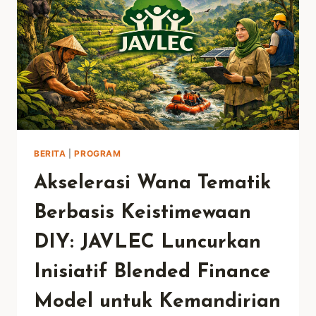
ADMINISTRASI
PENGUASAAN
TANAH
DI
KABUPATEN
KUTAI
TIMUR
BERITA
|
PROGRAM
Akselerasi Wana Tematik
Berbasis Keistimewaan
DIY: JAVLEC Luncurkan
Inisiatif Blended Finance
Model untuk Kemandirian