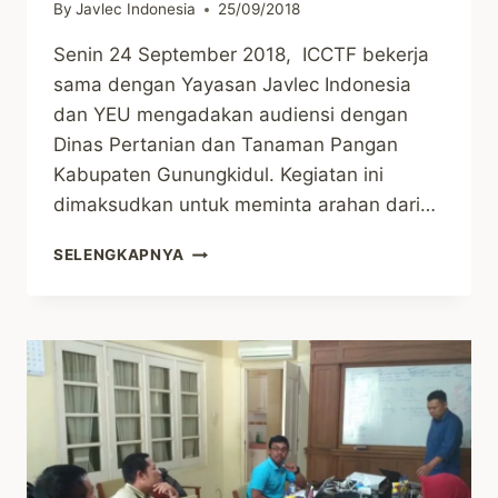
By
Javlec Indonesia
25/09/2018
Senin 24 September 2018, ICCTF bekerja
sama dengan Yayasan Javlec Indonesia
dan YEU mengadakan audiensi dengan
Dinas Pertanian dan Tanaman Pangan
Kabupaten Gunungkidul. Kegiatan ini
dimaksudkan untuk meminta arahan dari…
JAVLEC
SELENGKAPNYA
ADAKAN
AUDIENSI
DENGAN
DINAS
PERTANIAN
DAN
TANAMAN
PANGAN
KABUPATEN
GUNUNGKIDUL