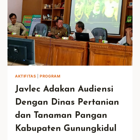
LUNCURKAN
INISIATIF
BLENDED
FINANCE
MODEL
UNTUK
KEMANDIRIAN
PERHUTANAN
SOSIAL
AKTIFITAS
|
PROGRAM
Javlec Adakan Audiensi
Dengan Dinas Pertanian
dan Tanaman Pangan
Kabupaten Gunungkidul