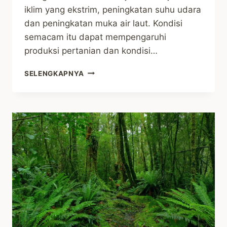
iklim yang ekstrim, peningkatan suhu udara
dan peningkatan muka air laut. Kondisi
semacam itu dapat mempengaruhi
produksi pertanian dan kondisi…
JAVLEC
SELENGKAPNYA
DAN
YEU
MELAKUKAN
STUDI
MEJA
KEBIJAKAN
ADAPTASI
PERUBAHAN
IKLIM